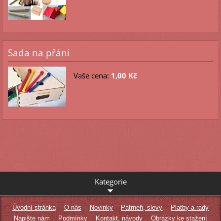
Sada na přání
Vaše cena:
1,00 Kč
Kategorie
Úvodní stránka
O nás
Novinky
Patrneři, slevy
Platby a rady
Napište nám
Podmínky
Kontakt, návody
Obrázky ke stažení