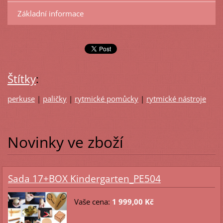
Základní informace
Štítky
:
perkuse
|
paličky
|
rytmické pomůcky
|
rytmické nástroje
Novinky ve zboží
Sada 17+BOX Kindergarten_PE504
Vaše cena:
1 999,00 Kč