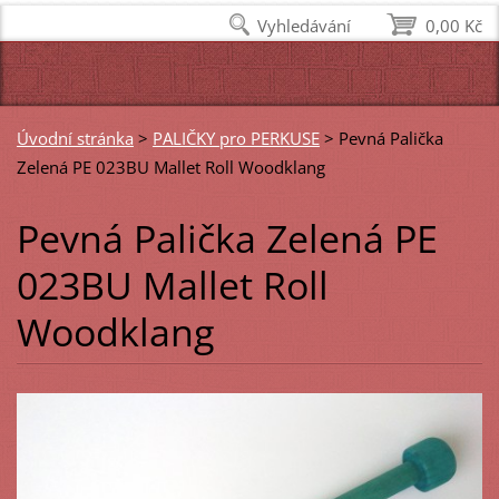
Vyhledávání
0,00 Kč
Úvodní stránka
>
PALIČKY pro PERKUSE
>
Pevná Palička
Zelená PE 023BU Mallet Roll Woodklang
Pevná Palička Zelená PE
023BU Mallet Roll
Woodklang