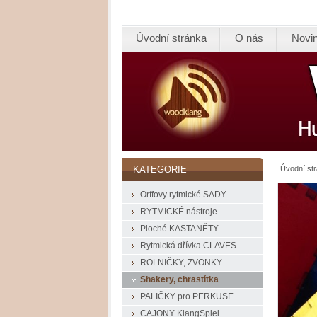
Úvodní stránka
O nás
Novi
Úvodní st
KATEGORIE
Orffovy rytmické SADY
RYTMICKÉ nástroje
Ploché KASTANĚTY
Rytmická dřívka CLAVES
ROLNIČKY, ZVONKY
Shakery, chrastítka
PALIČKY pro PERKUSE
CAJONY KlangSpiel