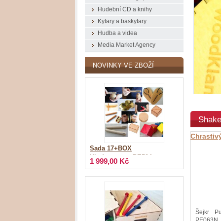
Hudební CD a knihy
Kytary a baskytary
Hudba a videa
Media Market Agency
NOVINKY VE ZBOŽÍ
Shake
Chrastiv
Shaker
Sada 17+BOX
Kindergarten_PE504
1 999,00 Kč
Šejkr 
PE063N 