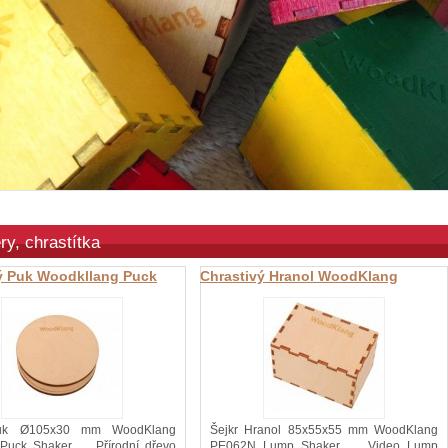
ry, chrastítka
ý Puk Woodkllang Puck
Chrastivý Hranol WoodKlang
Lump Shaker
Puk Ø105x30 mm WoodKlang
Šejkr Hranol 85x55x55 mm WoodKlang
Puck Shaker Přírodní dřevo
PE062N Lump Shaker Video Lump