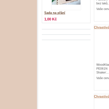
bez laků, 
Vaše cen
Sada na přání
1,00 Kč
Chrastiv
Shaker 
WoodKla
PE061N
Shaker:...
Vaše cen
Chrastiv
Shaker 
Woodkla