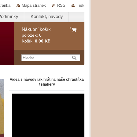
tránka
Mapa stránek
RSS
Tisk
Podmínky
Kontakt, návody
Nákupní košík
položek:
0
Košík:
0,00 Kč
Videa s návody jak hrát na naše chrastítka
/ shakery