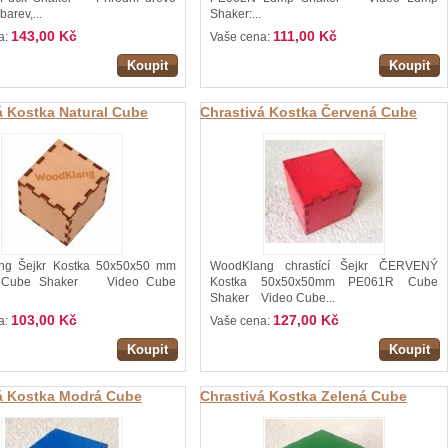
barev,...
Shaker:...
143,00 Kč
111,00 Kč
a:
Vaše cena:
Koupit
Koupit
á Kostka Natural Cube
Chrastivá Kostka Červená Cube
PE061N Woodkang
Shaker 50x50x50mm PE061R
WoodKlang
ng Šejkr Kostka 50x50x50 mm
WoodKlang chrastící Šejkr ČERVENÝ
 Cube Shaker Video Cube
Kostka 50x50x50mm PE061R Cube
Shaker Video Cube...
103,00 Kč
127,00 Kč
a:
Vaše cena:
Koupit
Koupit
á Kostka Modrá Cube
Chrastivá Kostka Zelená Cube
50x50x50mm PE061B
Shaker 50x50x50mm PE061G
ng
Woodklang