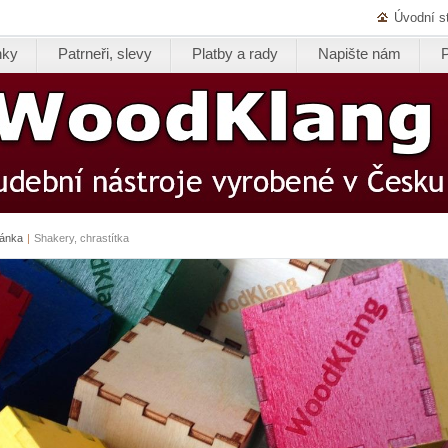
Úvodní s
nky
Patrneři, slevy
Platby a rady
Napište nám
ránka
|
Shakery, chrastítka