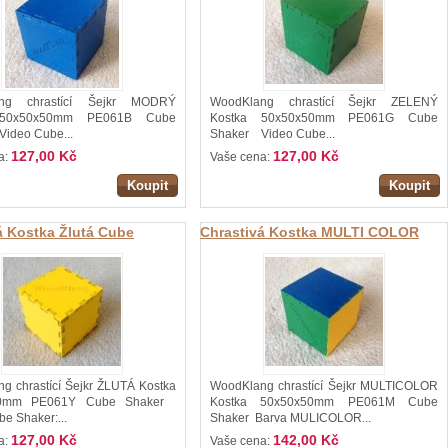
ng chrastící Šejkr MODRÝ
WoodKlang chrastící Šejkr ZELENÝ
 50x50x50mm PE061B Cube
Kostka 50x50x50mm PE061G Cube
ideo Cube...
Shaker Video Cube...
127,00 Kč
127,00 Kč
a:
Vaše cena:
Koupit
Koupit
á Kostka Žlutá Cube
Chrastivá Kostka MULTI COLOR
50x50x50mm PE061Y
Cube Shaker 50x50x50mm
ang
PE061M WoodKlang
g chrastící Šejkr ŽLUTÁ Kostka
WoodKlang chrastící Šejkr MULTICOLOR
50mm PE061Y Cube Shaker
Kostka 50x50x50mm PE061M Cube
e Shaker:...
Shaker Barva MULICOLOR...
127,00 Kč
142,00 Kč
a:
Vaše cena: