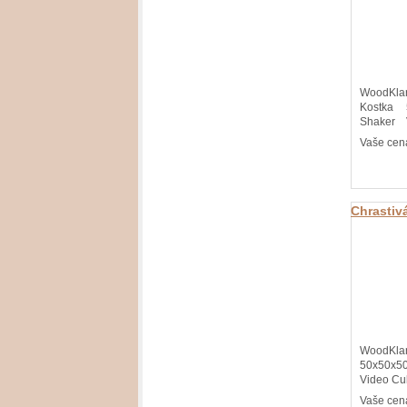
WoodKla
Kostka
Shaker V
Vaše cen
Chrastiv
Shaker 
WoodKl
WoodKlan
50x50x
Video Cub
Vaše cen