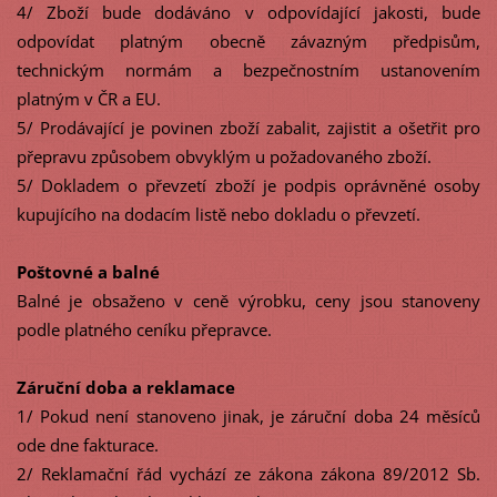
4/ Zboží bude dodáváno v odpovídající jakosti, bude
odpovídat platným obecně závazným předpisům,
technickým normám a bezpečnostním ustanovením
platným v ČR a EU.
5/ Prodávající je povinen zboží zabalit, zajistit a ošetřit pro
přepravu způsobem obvyklým u požadovaného zboží.
5/ Dokladem o převzetí zboží je podpis oprávněné osoby
kupujícího na dodacím listě nebo dokladu o převzetí.
Poštovné a balné
Balné je obsaženo v ceně výrobku, ceny jsou stanoveny
podle platného ceníku přepravce.
Záruční doba a reklamace
1/ Pokud není stanoveno jinak, je záruční doba 24 měsíců
ode dne fakturace.
2/ Reklamační řád vychází ze zákona zákona 89/2012 Sb.