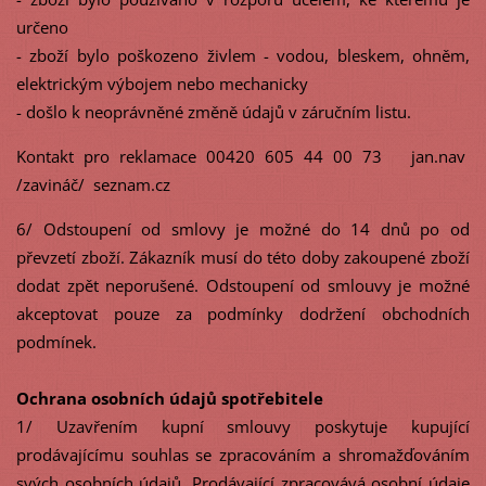
určeno
- zboží bylo poškozeno živlem - vodou, bleskem, ohněm,
elektrickým výbojem nebo mechanicky
- došlo k neoprávněné změně údajů v záručním listu.
Kontakt pro reklamace 00420 605 44 00 73 jan.nav
/zavináč/ seznam.cz
6/ Odstoupení od smlovy je možné do 14 dnů po od
převzetí zboží. Zákazník musí do této doby zakoupené zboží
dodat zpět neporušené. Odstoupení od smlouvy je možné
akceptovat pouze za podmínky dodržení obchodních
podmínek.
Ochrana osobních údajů spotřebitele
1/ Uzavřením kupní smlouvy poskytuje kupující
prodávajícímu souhlas se zpracováním a shromažďováním
svých osobních údajů. Prodávající zpracovává osobní údaje