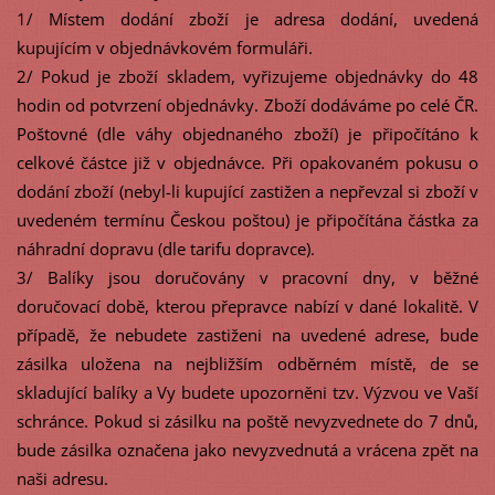
1/ Místem dodání zboží je adresa dodání, uvedená
kupujícím v objednávkovém formuláři.
2/ Pokud je zboží skladem, vyřizujeme objednávky do 48
hodin od potvrzení objednávky. Zboží dodáváme po celé ČR.
Poštovné (dle váhy objednaného zboží) je připočítáno k
celkové částce již v objednávce. Při opakovaném pokusu o
dodání zboží (nebyl-li kupující zastižen a nepřevzal si zboží v
uvedeném termínu Českou poštou) je připočítána částka za
náhradní dopravu (dle tarifu dopravce).
3/ Balíky jsou doručovány v pracovní dny, v běžné
doručovací době, kterou přepravce nabízí v dané lokalitě. V
případě, že nebudete zastiženi na uvedené adrese, bude
zásilka uložena na nejbližším odběrném místě, de se
skladující balíky a Vy budete upozorněni tzv. Výzvou ve Vaší
schránce. Pokud si zásilku na poště nevyzvednete do 7 dnů,
bude zásilka označena jako nevyzvednutá a vrácena zpět na
naši adresu.