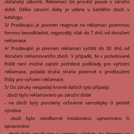
občanský zákoník. Reklamaci lze provést pouze v záruční
době. Délka záruční doby je udána u každého zboží v
katalogu.
3/ Prodávající je povinen reagovat na reklamaci písemnou
formou bezodkladně, nejpozději však do 7 dnů od doručení
reklamace.
4/ Prodávající je povinen reklamaci vyřídit do 30 dnů od
doručení reklamovaního zboží. V případě, že v požadované
lhůtě není možné zajistit potřebné podklady pro vyřízení
reklamace, požádá druhá strana písemně o prodloužení
lhůty pro vyřízení reklamace.
5/ Do záruky nespadají kromě dalších tyto případy:
- zboží bylo reklamováno po záruční době
- na zboží byly porušeny ochranné samolepky či pečetě
výrobce
- zboží bylo neodborně instalováno, upravováno či
opravováno
- zboží bylo používáno v rozporu účelem, ke kterému je