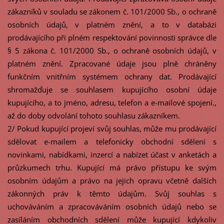
zákazníků v souladu se zákonem č. 101/2000 Sb., o ochraně
osobních údajů, v platném znění, a to v databázi
prodávajícího při plném respektování povinnosti správce dle
§ 5 zákona č. 101/2000 Sb., o ochraně osobních údajů, v
platném znění. Zpracované údaje jsou plně chráněny
funkčním vnitřním systémem ochrany dat. Prodávající
shromažďuje se souhlasem kupujícího osobní údaje
kupujícího, a to jméno, adresu, telefon a e-mailové spojení.,
až do doby odvolání tohoto souhlasu zákazníkem.
2/ Pokud kupující projeví svůj souhlas, může mu prodávající
sdělovat e-mailem a telefonicky obchodní sdělení s
novinkami, nabídkami, inzercí a nabízet účast v anketách a
průzkumech trhu. Kupující má právo přístupu ke svým
osobním údajům a právo na jejich opravu včetně dalších
zákonných práv k těmto údajům. Svůj souhlas s
uchováváním a zpracováváním osobních údajů nebo se
zasíláním obchodních sdělení může kupující kdykoliv