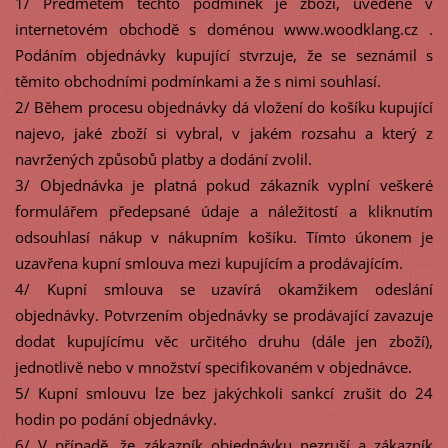
1/ Předmětem těchto podmínek je zboží, uvedené v
internetovém obchodě s doménou www.woodklang.cz .
Podáním objednávky kupující stvrzuje, že se seznámil s
těmito obchodními podmínkami a že s nimi souhlasí.
2/ Během procesu objednávky dá vložení do košíku kupující
najevo, jaké zboží si vybral, v jakém rozsahu a který z
navržených způsobů platby a dodání zvolil.
3/ Objednávka je platná pokud zákazník vyplní veškeré
formulářem předepsané údaje a náležitostí a kliknutím
odsouhlasí nákup v nákupním košíku. Tímto úkonem je
uzavřena kupní smlouva mezi kupujícím a prodávajícím.
4/ Kupní smlouva se uzavírá okamžikem odeslání
objednávky. Potvrzením objednávky se prodávající zavazuje
dodat kupujícímu věc určitého druhu (dále jen zboží),
jednotlivě nebo v množství specifikovaném v objednávce.
5/ Kupní smlouvu lze bez jakýchkoli sankcí zrušit do 24
hodin po podání objednávky.
6/ V případě, že zákazník objednávku nezruší a zákazník