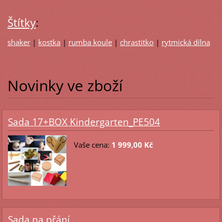
Štítky
:
shaker
|
kostka
|
rumba koule
|
chrastitko
|
rytmická dílna
Novinky ve zboží
Sada 17+BOX Kindergarten_PE504
Vaše cena:
1 999,00 Kč
Sada na přání