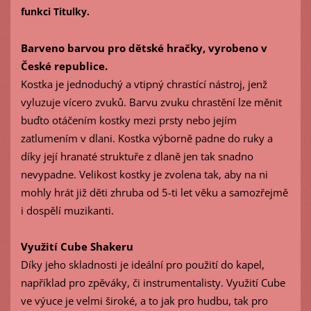
funkci Titulky.
Barveno barvou pro dětské hračky, vyrobeno v
České republice.
Kostka je jednoduchý a vtipný chrastící nástroj, jenž
vyluzuje vícero zvuků. Barvu zvuku chrastění lze měnit
buďto otáčením kostky mezi prsty nebo jejím
zatlumením v dlani. Kostka výborně padne do ruky a
díky její hranaté struktuře z dlaně jen tak snadno
nevypadne. Velikost kostky je zvolena tak, aby na ni
mohly hrát již děti zhruba od 5-ti let věku a samozřejmě
i dospělí muzikanti.
Využití Cube Shakeru
Díky jeho skladnosti je ideální pro použití do kapel,
například pro zpěváky, či instrumentalisty. Využití Cube
ve výuce je velmi široké, a to jak pro hudbu, tak pro