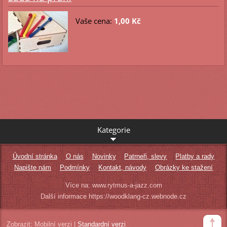
Vaše cena:
1,00 Kč
Kategorie
Úvodní stránka
O nás
Novinky
Patrneři, slevy
Platby a rady
Napište nám
Podmínky
Kontakt, návody
Obrázky ke stažení
Více na: www.rytmus-a-jazz.com
Další informace https://woodklang-cz.webnode.cz
Zobrazit:
Mobilní verzi
|
Standardní verzi