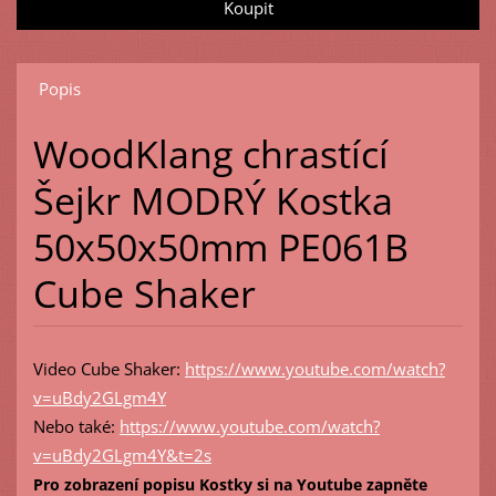
Popis
WoodKlang chrastící
Šejkr MODRÝ Kostka
50x50x50mm PE061B
Cube Shaker
Video Cube Shaker:
https://www.youtube.com/watch?
v=uBdy2GLgm4Y
Nebo také:
https://www.youtube.com/watch?
v=uBdy2GLgm4Y&t=2s
Pro zobrazení popisu Kostky si na Youtube zapněte