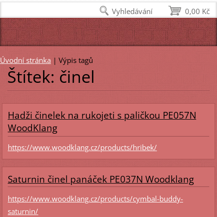
Vyhledávání
0,00 Kč
Úvodní stránka
|
Výpis tagů
Štítek: činel
Hadži činelek na rukojeti s paličkou PE057N
WoodKlang
https://www.woodklang.cz/products/hribek/
Saturnin činel panáček PE037N Woodklang
https://www.woodklang.cz/products/cymbal-buddy-
saturnin/