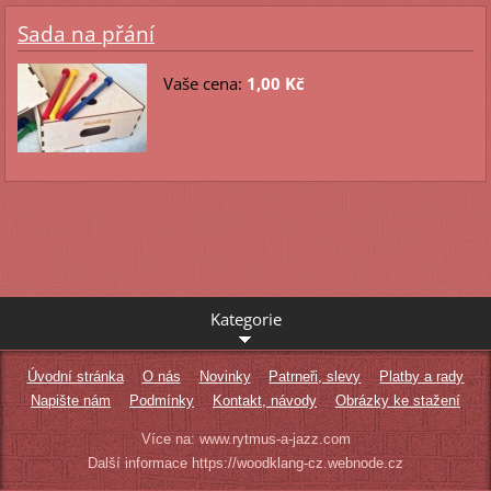
Sada na přání
Vaše cena:
1,00 Kč
Kategorie
Úvodní stránka
O nás
Novinky
Patrneři, slevy
Platby a rady
Napište nám
Podmínky
Kontakt, návody
Obrázky ke stažení
Více na: www.rytmus-a-jazz.com
Další informace https://woodklang-cz.webnode.cz