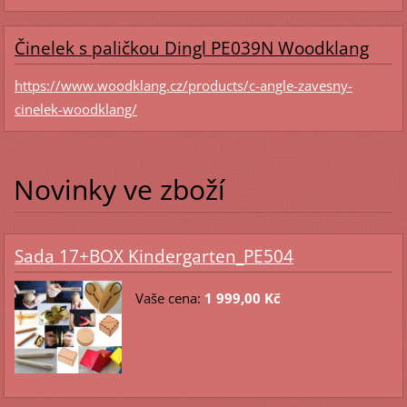
Činelek s paličkou Dingl PE039N Woodklang
https://www.woodklang.cz/products/c-angle-zavesny-
cinelek-woodklang/
Novinky ve zboží
Sada 17+BOX Kindergarten_PE504
Vaše cena:
1 999,00 Kč