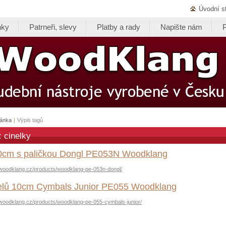
Úvodní s
nky
Patrneři, slevy
Platby a rady
Napište nám
ránka
|
Výpis tagů
: cinelky
10cm s paličkou Dongl PE053N Woodklang
.woodklang.cz/products/woodklang-pe-053n-dongl/
nelů 10cm Cymbals Junior PE055 Woodklang
.woodklang.cz/products/woodklang-pe-055-cymbals-junior/