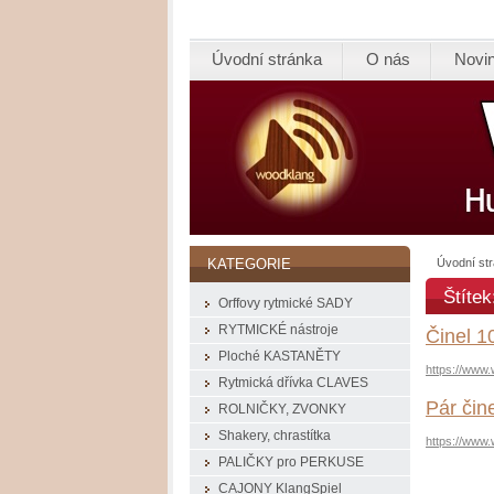
Úvodní stránka
O nás
Novi
Úvodní st
KATEGORIE
Štítek
Orffovy rytmické SADY
RYTMICKÉ nástroje
Činel 
Ploché KASTANĚTY
https://www
Rytmická dřívka CLAVES
Pár či
ROLNIČKY, ZVONKY
Shakery, chrastítka
https://www
PALIČKY pro PERKUSE
CAJONY KlangSpiel