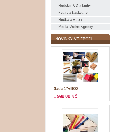
Hudební CD a knihy
Kytary a baskytary
Hudba a videa
Media Market Agency
NOVINKY VE ZBOŽÍ
Sada 17+BOX
Kindergarten_PE504
1 999,00 Kč