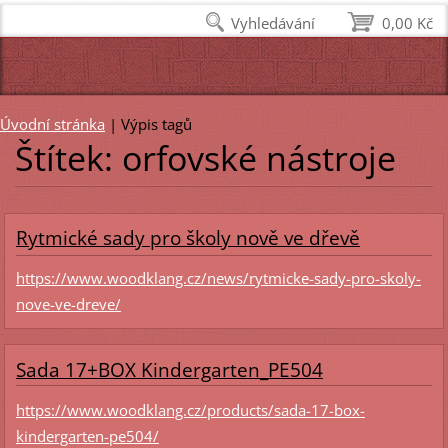
Vyhledávání
0,00 Kč
Úvodní stránka
|
Výpis tagů
Štítek: orfovské nástroje
Rytmické sady pro školy nově ve dřevě
https://www.woodklang.cz/news/rytmicke-sady-pro-skoly-
nove-ve-dreve/
Sada 17+BOX Kindergarten_PE504
https://www.woodklang.cz/products/sada-17-box-
kindergarten-pe504/