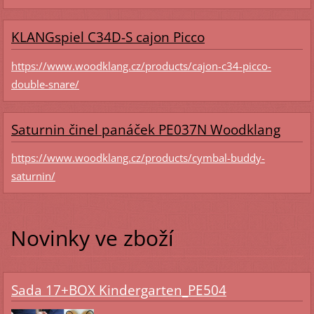
KLANGspiel C34D-S cajon Picco
https://www.woodklang.cz/products/cajon-c34-picco-
double-snare/
Saturnin činel panáček PE037N Woodklang
https://www.woodklang.cz/products/cymbal-buddy-
saturnin/
Novinky ve zboží
Sada 17+BOX Kindergarten_PE504