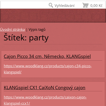
Vyhledávání
0,00 Kč
Úvodní stránka
|
Výpis tagů
Štítek: party
Cajon Picco 34 cm, Německo, KLANGspiel
https://www.woodklang.cz/products/cajon-c34-picco-
klangspiel/
KLANGspiel CX1 CaiXoN Congový cajon
https://www.woodklang.cz/products/caixon-cajon-
klangspiel-ccx1/