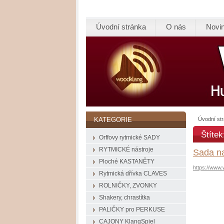
Úvodní stránka
O nás
Novi
Úvodní st
KATEGORIE
Štítek
Orffovy rytmické SADY
RYTMICKÉ nástroje
Sada na
Ploché KASTANĚTY
https://www
Rytmická dřívka CLAVES
ROLNIČKY, ZVONKY
Shakery, chrastítka
PALIČKY pro PERKUSE
CAJONY KlangSpiel