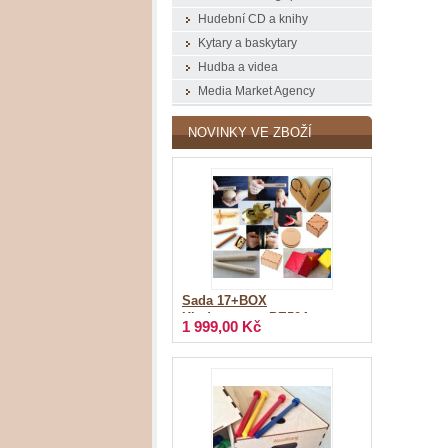
Hudební CD a knihy
Kytary a baskytary
Hudba a videa
Media Market Agency
NOVINKY VE ZBOŽÍ
Sada 17+BOX
Kindergarten_PE504
1 999,00 Kč