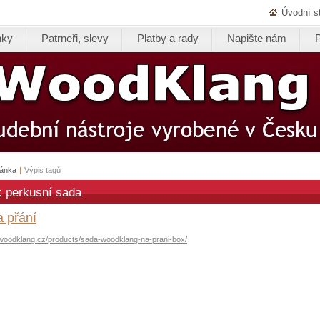
Úvodní s
nky
Patrneři, slevy
Platby a rady
Napište nám
ránka
|
Výpis tagů
: perkusní sada
 přání
.woodklang.cz/products/sada-woodklang-na-prani-box/