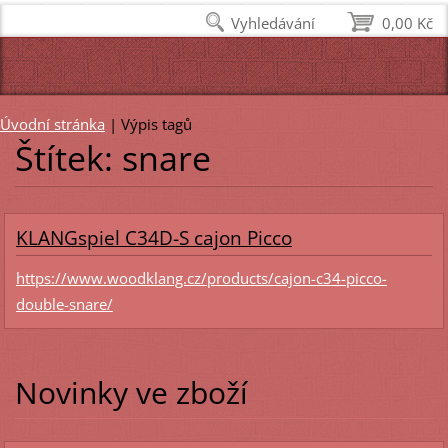
Vyhledávání
0,00 Kč
Úvodní stránka
|
Výpis tagů
Štítek: snare
KLANGspiel C34D-S cajon Picco
https://www.woodklang.cz/products/cajon-c34-picco-
double-snare/
Novinky ve zboží