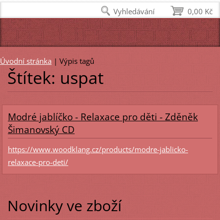
Vyhledávání
0,00 Kč
Úvodní stránka
|
Výpis tagů
Štítek: uspat
Modré jablíčko - Relaxace pro děti - Zděněk
Šimanovský CD
https://www.woodklang.cz/products/modre-jablicko-
relaxace-pro-deti/
Novinky ve zboží