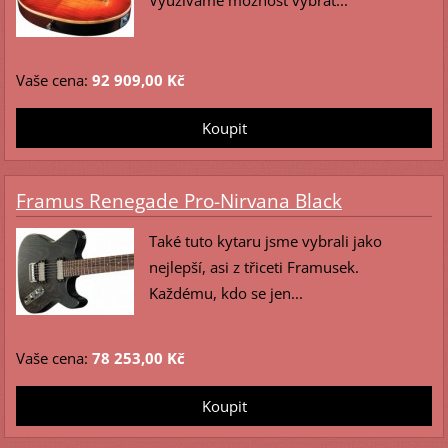
Využíváme možnost vybrat...
Vaše cena:
92 909,00 Kč
Framus Renegade Pro-Nirvana Black
Také tuto kytaru jsme vybrali jako
nejlepší, asi z třiceti Framusek.
Každému, kdo se jen...
Vaše cena:
78 253,00 Kč