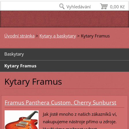
Vyhledávání
0,00 Kč
Úvodní stránka
>
Kytary a baskytary
>
Kytary Framus
Baskytary
Kytary Framus
Kytary Framus
Framus Panthera Custom, Cherry Sunburst
Jak jistě mnoho z našich zákazníků ví,
nakupujeme nástroje přímo u zdroje.