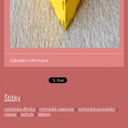
Základní informace
Štítky
:
rytmická dřívka
|
rytmické nástroje
|
rytmické pomůcky
|
claves
|
pohyb
|
detem