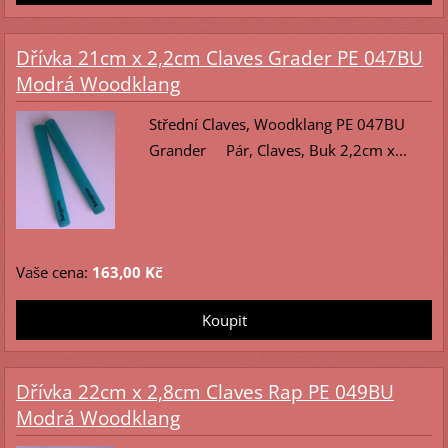
Dřívka 21cm x 2,2cm Claves Grader PE 047BU
Modrá Woodklang
Střední Claves, Woodklang PE 047BU
Grander Pár, Claves, Buk 2,2cm x...
Vaše cena:
163,00 Kč
Dřívka 22cm x 2,8cm Claves Rap PE 049BU
Modrá Woodklang