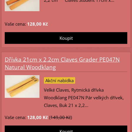
2,2 cm Claves Student 17cm x...
Vaše cena:
128,00 Kč
Dřívka 21cm x 2,2cm Claves Grader PE047N
Natural Woodklang
Akční nabídka
Velké Claves, Rytmická dřívka
Woodklang PE047N Pár velkých dřívek,
Claves, Buk 21 x 2,2...
Vaše cena:
128,00 Kč
(
149,00 Kč
)