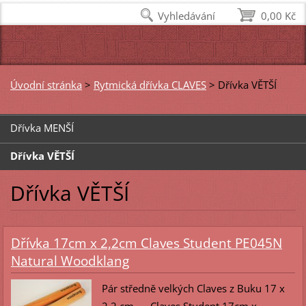
Vyhledávání
0,00 Kč
Úvodní stránka
>
Rytmická dřívka CLAVES
>
Dřívka VĚTŠÍ
Dřívka MENŠÍ
Dřívka VĚTŠÍ
Dřívka VĚTŠÍ
Dřívka 17cm x 2,2cm Claves Student PE045N
Natural Woodklang
Pár středně velkých Claves z Buku 17 x