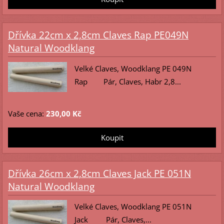
Dřívka 22cm x 2,8cm Claves Rap PE049N
Natural Woodklang
Velké Claves, Woodklang PE 049N
Rap Pár, Claves, Habr 2,8...
Vaše cena:
230,00 Kč
Dřívka 26cm x 2,8cm Claves Jack PE 051N
Natural Woodklang
Velké Claves, Woodklang PE 051N
Jack Pár, Claves,...