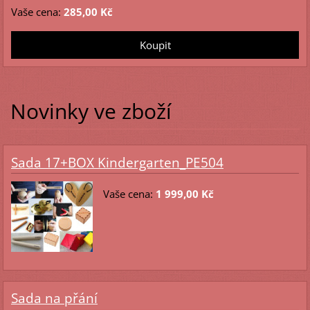
Vaše cena:
285,00 Kč
Novinky ve zboží
Sada 17+BOX Kindergarten_PE504
Vaše cena:
1 999,00 Kč
Sada na přání