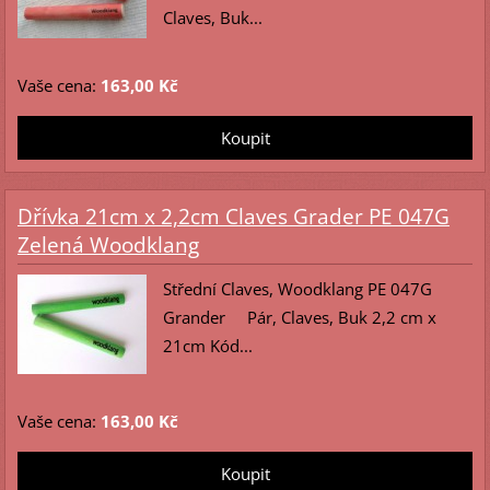
Claves, Buk...
Vaše cena:
163,00 Kč
Dřívka 21cm x 2,2cm Claves Grader PE 047G
Zelená Woodklang
Střední Claves, Woodklang PE 047G
Grander Pár, Claves, Buk 2,2 cm x
21cm Kód...
Vaše cena:
163,00 Kč