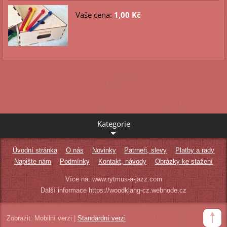
Vaše cena:
1,00 Kč
Kategorie
Úvodní stránka
O nás
Novinky
Patrneři, slevy
Platby a rady
Napište nám
Podmínky
Kontakt, návody
Obrázky ke stažení
Více na: www.rytmus-a-jazz.com
Další informace https://woodklang-cz.webnode.cz
Zobrazit:
Mobilní verzi
|
Standardní verzi