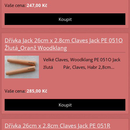
Vaše cena:
247,00 Kč
Dřívka Jack 26cm x 2,8cm Claves Jack PE 051O
Žlutá_Oranž Woodklang
Velké Claves, Woodklang PE 051O Jack
žlutá Pár, Claves, Habr 2,8cm...
Vaše cena:
285,00 Kč
Dřívka 26cm x 2,8cm Claves Jack PE 051R