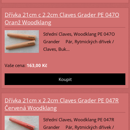
Dřívka 21cm c 2,2cm Claves Grader PE 047O
Oranž Woodklang
Střední Claves, Woodklang PE 047O
Grander Pár, Rytmických dřívek /
Claves, Buk...
Vaše cena:
163,00 Kč
Dřívka 21cm x 2,2cm Claves Grader PE 047R
Červená Woodklang
Střední Claves, Woodklang PE 047R
Grander Pár, Rytmických dřívek /