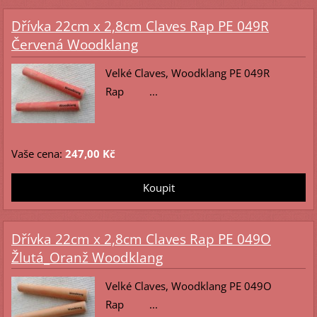
Dřívka 22cm x 2,8cm Claves Rap PE 049R
Červená Woodklang
Velké Claves, Woodklang PE 049R
Rap ...
Vaše cena:
247,00 Kč
Dřívka 22cm x 2,8cm Claves Rap PE 049O
Žlutá_Oranž Woodklang
Velké Claves, Woodklang PE 049O
Rap ...