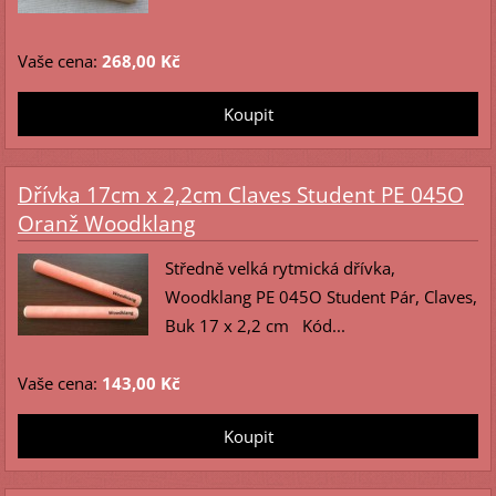
Vaše cena:
268,00 Kč
Dřívka 17cm x 2,2cm Claves Student PE 045O
Oranž Woodklang
Středně velká rytmická dřívka,
Woodklang PE 045O Student Pár, Claves,
Buk 17 x 2,2 cm Kód...
Vaše cena:
143,00 Kč