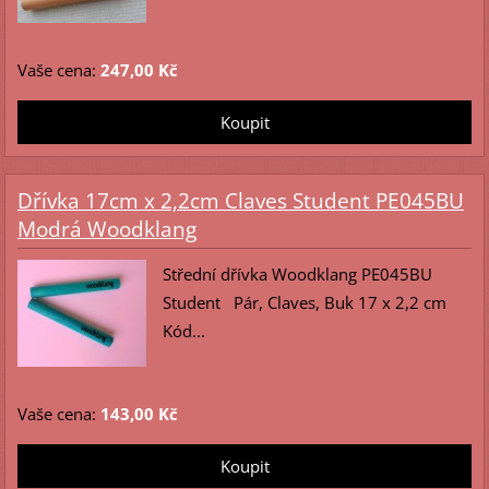
Vaše cena:
247,00 Kč
Dřívka 17cm x 2,2cm Claves Student PE045BU
Modrá Woodklang
Střední dřívka Woodklang PE045BU
Student Pár, Claves, Buk 17 x 2,2 cm
Kód...
Vaše cena:
143,00 Kč