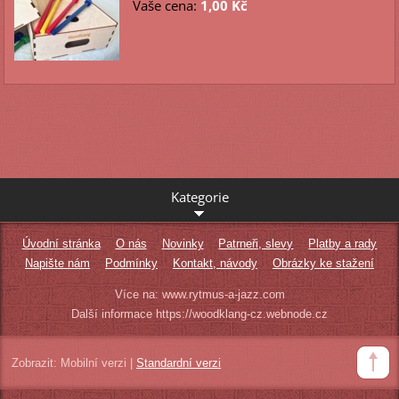
Vaše cena:
1,00 Kč
Kategorie
Úvodní stránka
O nás
Novinky
Patrneři, slevy
Platby a rady
Napište nám
Podmínky
Kontakt, návody
Obrázky ke stažení
Více na: www.rytmus-a-jazz.com
Další informace https://woodklang-cz.webnode.cz
Zobrazit:
Mobilní verzi
|
Standardní verzi