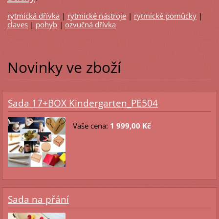
rytmická dřívka
|
rytmické nástroje
|
rytmické pomůcky
|
claves
|
pohyb
|
ozvučná dřívka
Novinky ve zboží
Sada 17+BOX Kindergarten_PE504
Vaše cena:
1 999,00 Kč
Sada na přání