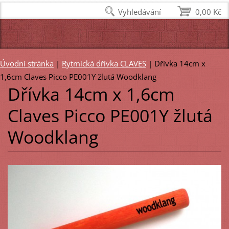
Vyhledávání
0,00 Kč
Úvodní stránka
|
Rytmická dřívka CLAVES
|
Dřívka 14cm x
1,6cm Claves Picco PE001Y žlutá Woodklang
Dřívka 14cm x 1,6cm
Claves Picco PE001Y žlutá
Woodklang