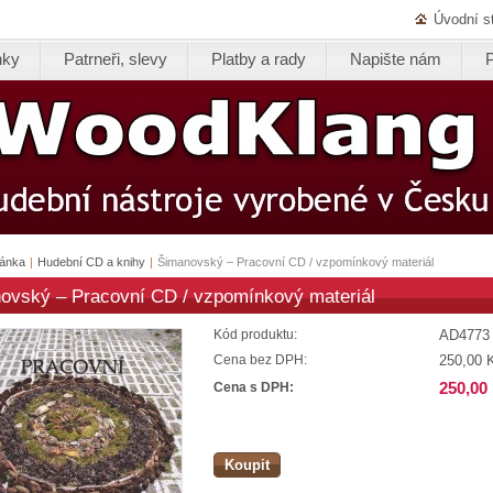
Úvodní s
nky
Patrneři, slevy
Platby a rady
Napište nám
ránka
|
Hudební CD a knihy
|
Šimanovský – Pracovní CD / vzpomínkový materiál
ovský – Pracovní CD / vzpomínkový materiál
AD4773
Kód produktu:
250,00 
Cena bez DPH:
250,00
Cena s DPH:
Koupit