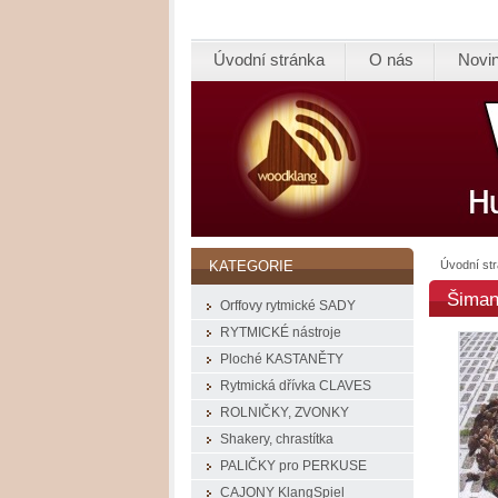
Úvodní stránka
O nás
Novi
Úvodní st
KATEGORIE
Šiman
Orffovy rytmické SADY
RYTMICKÉ nástroje
Ploché KASTANĚTY
Rytmická dřívka CLAVES
ROLNIČKY, ZVONKY
Shakery, chrastítka
PALIČKY pro PERKUSE
CAJONY KlangSpiel