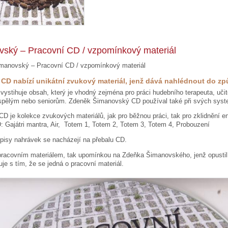
ský – Pracovní CD / vzpomínkový materiál
manovský – Pracovní CD / vzpomínkový materiál
 CD nabízí unikátní zvukový materiál, jenž dává nahlédnout do 
ystihuje obsah, který je vhodný zejména pro práci hudebního terapeuta, uči
spělým nebo seniorům. Zdeněk Šimanovský CD používal také při svých syst
 je kolekce zvukových materiálů, jak pro běžnou práci, tak pro zklidnění ene
 Gajátri mantra, Air, Totem 1, Totem 2, Totem 3, Totem 4, Probouzení
opisy nahrávek se nacházejí na přebalu CD.
pracovním materiálem, tak upomínkou na Zdeňka Šimanovského, jenž opustil
je s tím, že se jedná o pracovní materiál.