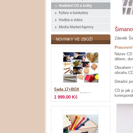
Hudební CD a knihy
Kytary a baskytary
Hudba a videa
Media Market Agency
Šimanov
Zdeněk Ši
NOVINKY VE ZBOŽÍ
Pracovní
Název CD v
dětem, do
Obsahem CD
obsahu CD:
Detailní p
Sada 17+BOX
CD je jak 
Kindergarten_PE504
korespondu
1 999,00 Kč