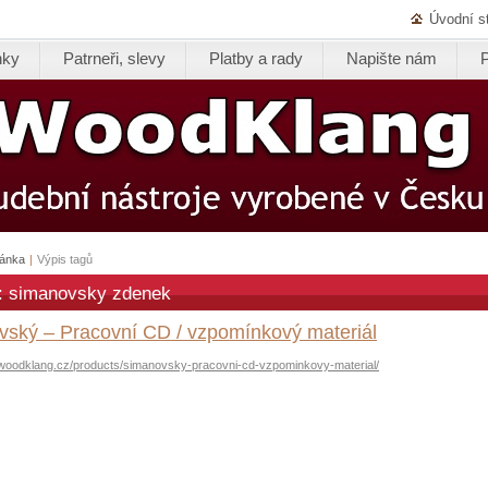
Úvodní s
nky
Patrneři, slevy
Platby a rady
Napište nám
ránka
|
Výpis tagů
k: simanovsky zdenek
ský – Pracovní CD / vzpomínkový materiál
.woodklang.cz/products/simanovsky-pracovni-cd-vzpominkovy-material/