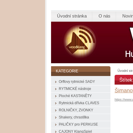
Úvodní stránka
O nás
Novi
Úvodní st
KATEGORIE
Štíte
Orffovy rytmické SADY
RYTMICKÉ nástroje
Šimanov
Ploché KASTANĚTY
https://www
Rytmická dřívka CLAVES
ROLNIČKY, ZVONKY
Shakery, chrastítka
PALIČKY pro PERKUSE
CAJONY KlangSpiel