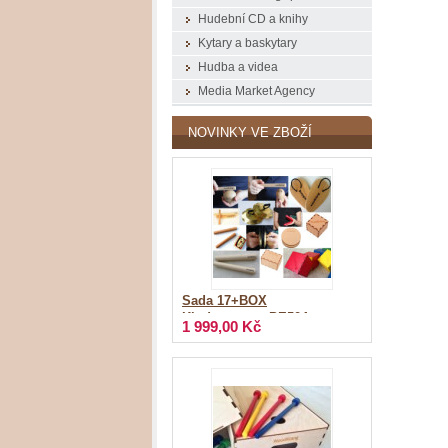
Hudební CD a knihy
Kytary a baskytary
Hudba a videa
Media Market Agency
NOVINKY VE ZBOŽÍ
Sada 17+BOX
Kindergarten_PE504
1 999,00 Kč