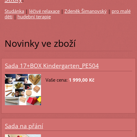
Studánka
|
léčivé relaxace
|
Zdeněk Šimanovský
|
pro malé
děti
|
hudební terapie
Novinky ve zboží
Sada 17+BOX Kindergarten_PE504
Vaše cena:
1 999,00 Kč
Sada na přání