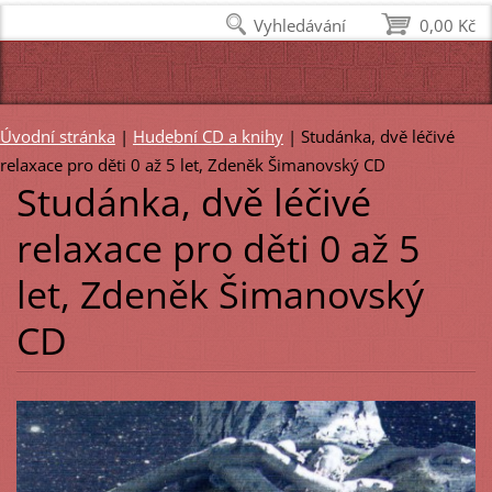
Vyhledávání
0,00 Kč
Úvodní stránka
|
Hudební CD a knihy
|
Studánka, dvě léčivé
relaxace pro děti 0 až 5 let, Zdeněk Šimanovský CD
Studánka, dvě léčivé
relaxace pro děti 0 až 5
let, Zdeněk Šimanovský
CD