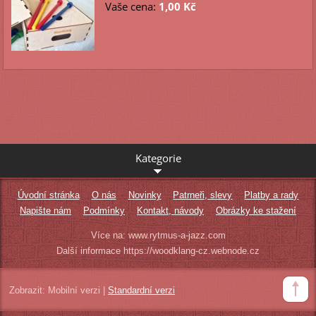
Vaše cena:
1,00 Kč
Kategorie
Úvodní stránka
O nás
Novinky
Patrneři, slevy
Platby a rady
Napište nám
Podmínky
Kontakt, návody
Obrázky ke stažení
Více na: www.rytmus-a-jazz.com
Další informace https://woodklang-cz.webnode.cz
Zobrazit:
Mobilní verzi
|
Standardní verzi