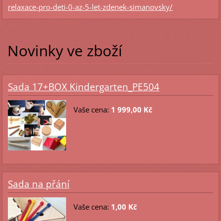
relaxace-pro-deti-0-az-5-let-zdenek-simanovsky/
Novinky ve zboží
Sada 17+BOX Kindergarten_PE504
Vaše cena:
1 999,00 Kč
Sada na přání
Vaše cena:
1,00 Kč