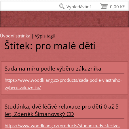
Vyhledávání
0,00 Kč
Úvodní stránka
|
Výpis tagů
Štítek: pro malé děti
Sada na míru podle výběru zákazníka
https://www.woodklang.cz/products/sada-podle-vlastniho-
vyberu-zakaznika/
Studánka, dvě léčivé relaxace pro děti 0 až 5
let, Zdeněk Šimanovský CD
https://www.woodklang.cz/products/studanka-dve-lecive-