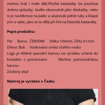
mohou hrát i malé děti.Ploché kastaněty lze používat
dvěma způsoby, buďto obouručně jako tleskačky, nebo
si je navléknout na palec a ukazovák jedné ruky a klapat
jimi o sebe, jako se to dělá při hře na klasické kastaněty.
Popis produktu:
Pár Barva - ČERVENÁ Délka 106mm, Šířka 61mm
Dřevo: Buk Voskováno směsí včelího vosku
Logo je tištěné speciální barvou na výrobku určené do
kontaktu s potravinami Mořeno potravinářskou
barvou
Závěsný obal
Nástroj je vyroben v Česku