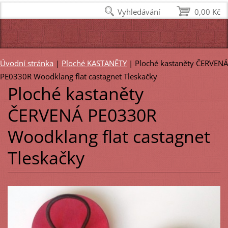
Vyhledávání
0,00 Kč
Úvodní stránka
|
Ploché KASTANĚTY
|
Ploché kastaněty ČERVENÁ
PE0330R Woodklang flat castagnet Tleskačky
Ploché kastaněty
ČERVENÁ PE0330R
Woodklang flat castagnet
Tleskačky