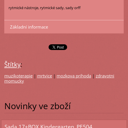
rytmické nástroje, rytmické sady, sady orff
Základní informace
Štítky
:
muzikoterapie
|
mrtvice
|
mozkova prihoda
|
zdravotni
momucky
Novinky ve zboží
Sada 17+BOX Kindergarten_PE504