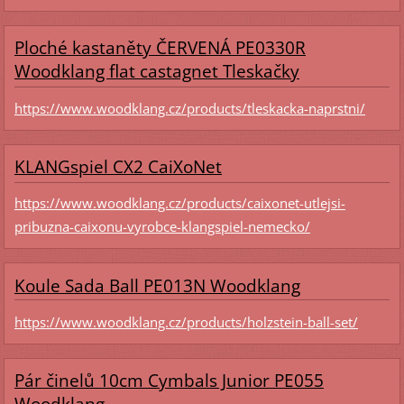
Ploché kastaněty ČERVENÁ PE0330R
Woodklang flat castagnet Tleskačky
https://www.woodklang.cz/products/tleskacka-naprstni/
KLANGspiel CX2 CaiXoNet
https://www.woodklang.cz/products/caixonet-utlejsi-
pribuzna-caixonu-vyrobce-klangspiel-nemecko/
Koule Sada Ball PE013N Woodklang
https://www.woodklang.cz/products/holzstein-ball-set/
Pár činelů 10cm Cymbals Junior PE055