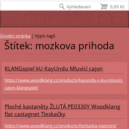
Vyhledávání
0,00 Kč
Úvodní stránka
|
Výpis tagů
Štítek: mozkova prihoda
KLANGspiel kU KayUndu Mluvící cajon
https://www.woodklang.cz/products/kayundu-c-ku-mluvici-
cajon-klangspiel/
Ploché kastaněty ŽLUTÁ PE0330Y Woodklang
flat castagnet Tleskačky
https://www.woodklang.cz/products/tleckacka-naprstni/