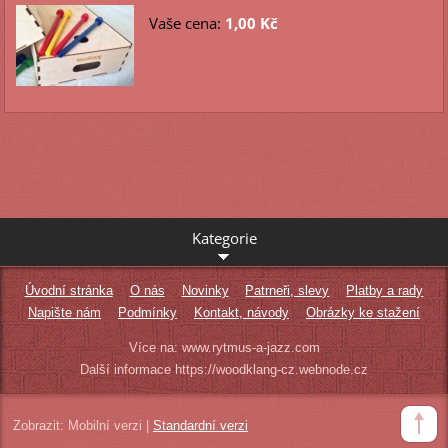
Vaše cena:
1,00 Kč
Kategorie
Úvodní stránka
O nás
Novinky
Patrneři, slevy
Platby a rady
Napište nám
Podmínky
Kontakt, návody
Obrázky ke stažení
Více na: www.rytmus-a-jazz.com
Další informace https://woodklang-cz.webnode.cz
Zobrazit:
Mobilní verzi
|
Standardní verzi