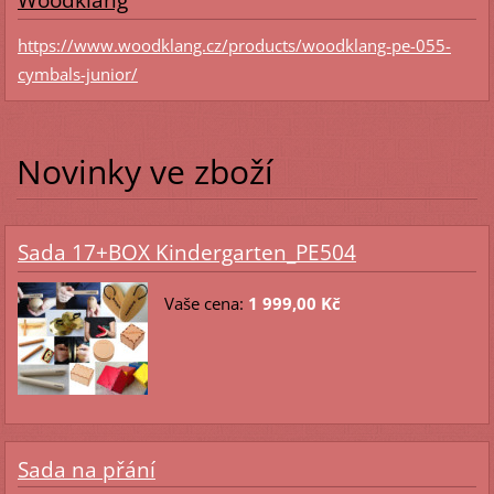
Woodklang
https://www.woodklang.cz/products/woodklang-pe-055-
cymbals-junior/
Novinky ve zboží
Sada 17+BOX Kindergarten_PE504
Vaše cena:
1 999,00 Kč
Sada na přání