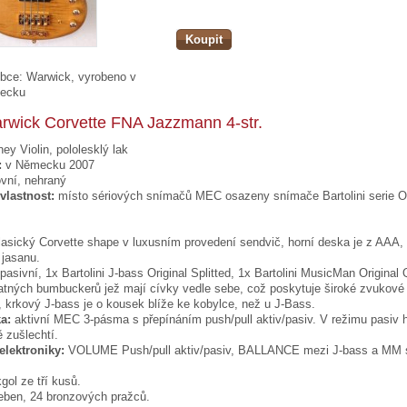
Koupit
bce:
Warwick, vyrobeno v
ecku
rwick Corvette FNA Jazzmann 4-str.
ey Violin, pololesklý lak
:
v Německu 2007
vní, nehraný
 vlastnost:
místo sériových snímačů MEC osazeny snímače Bartolini serie Or
asický Corvette shape v luxusním provedení sendvič, horní deska je z AAA,
 jasanu.
pasivní, 1x Bartolini J-bass Original Splitted, 1x Bartolini MusicMan Origina
atných bumbuckerů jež mají cívky vedle sebe, což poskytuje široké zvukové
krkový J-bass je o kousek blíže ke kobylce, než u J-Bass.
a:
aktivní MEC 3-pásma s přepínáním push/pull aktiv/pasiv. V režimu pasiv hra
 zušlechtí.
elektroniky:
VOLUME Push/pull aktiv/pasiv, BALLANCE mezi J-bass a MM
ol ze tří kusů.
eben, 24 bronzových pražců.