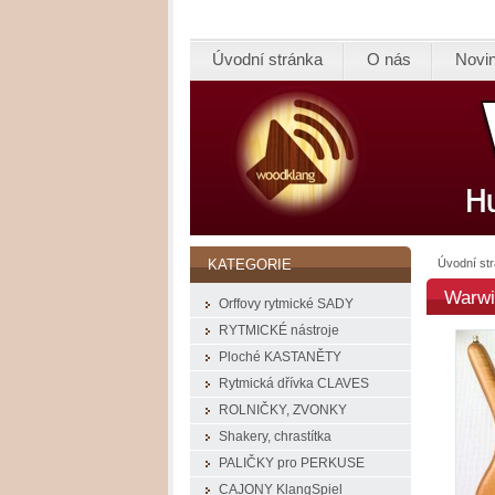
Úvodní stránka
O nás
Novi
Úvodní st
KATEGORIE
Warwi
Orffovy rytmické SADY
RYTMICKÉ nástroje
Ploché KASTANĚTY
Rytmická dřívka CLAVES
ROLNIČKY, ZVONKY
Shakery, chrastítka
PALIČKY pro PERKUSE
CAJONY KlangSpiel