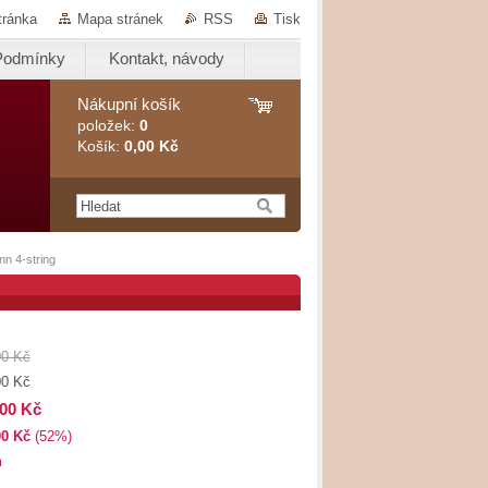
tránka
Mapa stránek
RSS
Tisk
Podmínky
Kontakt, návody
Nákupní košík
položek:
0
Košík:
0,00 Kč
n 4-string
00 Kč
00 Kč
,00 Kč
00 Kč
(52%)
m