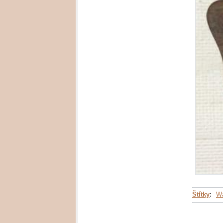
Štítky
:
Wa