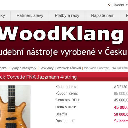
Úvodní s
nky
Patrneři, slevy
Platby a rady
Napište nám
ránka
|
Kytary a baskytary
|
Baskytary
|
Warwick zánovní
|
Warwick Corvette FNA Jazzman
ck Corvette FNA Jazzmann 4-string
AD2130
Kód produktu:
95 000,
Původní cena:
45 000,
Cena bez DPH:
45 000
Cena s DPH:
50 000,
Ušetříte:
Sklade
Dostupnost: