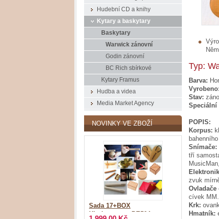
Hudební CD a knihy
Kytary a baskytary
Baskytary
Výro
Warwick zánovní
Něm
Godin zánovní
Typ: Wa
BC Rich sbírkové
Barva:
Hon
Kytary Framus
Vyrobeno
Hudba a videa
Stav:
záno
Media Market Agency
Speciální
POPIS:
NOVINKY VE ZBOŽÍ
Korpus:
kl
bahenního
Snímače:
tří samost
MusicMan, 
Elektronik
zvuk mírně
Ovladače 
cívek MM.
Krk:
ovankg
Sada 17+BOX
Hmatník:
Kindergarten_PE504
1 999,00 Kč