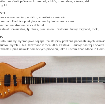
inální, součástí je Warwick user kit, s klíči, manuálem, zámky, atd.
gold.
STI
sa s univerzálním použitím, vizuálně i zvukově.
nímači Bartolini poskytuje americky kultivovaný zvuk.
 seřízen na středně nízký dohmat.
stavit univerzálně, tj. blues, precission, Pastorius, funky, bigband, rock, .....
OST
rétní kus byl vybrán jako nejlepší ze skupiny přibližně padesáti jiných Warwi
riovou výrobu FNA Jazzmann v roce 2009 zastavil. Sériový nástroj Corvette
 zakázku, přes několik německých prodejců, jako Custom shop Made in Germ