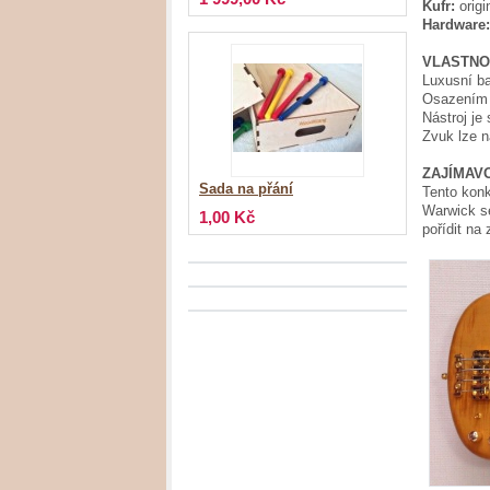
Kufr:
orig
Hardware:
VLASTNO
Luxusní ba
Osazením s
Nástroj je
Zvuk lze na
ZAJÍMAV
Sada na přání
Tento konk
Warwick sé
1,00 Kč
pořídit na