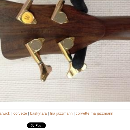
rwick
|
corvette
|
baskytara
|
fna jazzmann
|
corvette fna jazzmann