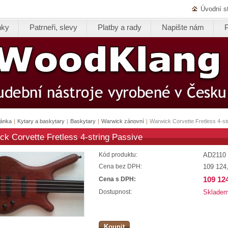
Úvodní s
nky
Patrneři, slevy
Platby a rady
Napište nám
ránka
|
Kytary a baskytary
|
Baskytary
|
Warwick zánovní
|
Warwick Corvette Fretless 4-st
ck Corvette Fretless 4-string Passive
AD2110
Kód produktu:
109 124
Cena bez DPH:
109 12
Cena s DPH:
Sklade
Dostupnost:
Koupit