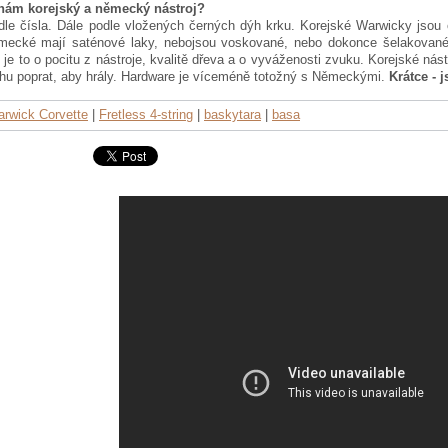
nám korejský a německý nástroj?
dle čísla. Dále podle vložených černých dýh krku. Korejské Warwicky jsou
mecké mají saténové laky, nebojsou voskované, nebo dokonce šelakované.
 je to o pocitu z nástroje, kvalitě dřeva a o vyváženosti zvuku. Korejské ná
chu poprat, aby hrály. Hardware je víceméně totožný s Německými.
Krátce - 
rwick Corvette
|
Fretless 4-string
|
baskytara
|
basa