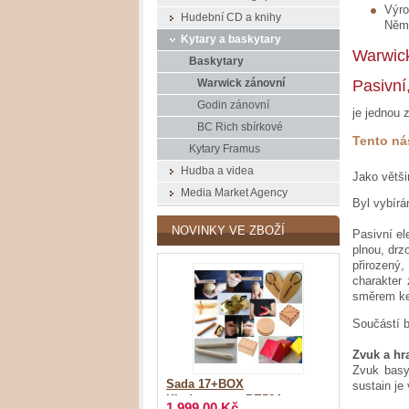
Výro
Hudební CD a knihy
Něm
Kytary a baskytary
Warwick
Baskytary
Pasivní
Warwick zánovní
Godin zánovní
je jednou 
BC Rich sbírkové
Tento ná
Kytary Framus
Hudba a videa
Jako větši
Media Market Agency
Byl vybírá
NOVINKY VE ZBOŽÍ
Pasivní el
plnou, dr
přirozený,
charakter
směrem ke 
Součástí b
Zvuk a hr
Zvuk basy 
Sada 17+BOX
sustain je
Kindergarten_PE504
1 999,00 Kč