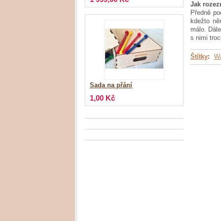
Jak rozez
Předně po
kdežto ně
málo. Dále
s nimi tro
Štítky
:
Wa
Sada na přání
1,00 Kč