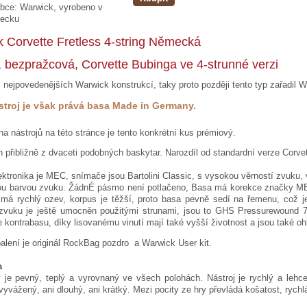
bce:
Warwick, vyrobeno v
ecku
 Corvette Fretless 4-string Německá
, bezpražcová, Corvette Bubinga ve 4-strunné verzi
z nejpovedenějších Warwick konstrukcí, taky proto později tento typ zařadil
stroj je však prává basa Made in Germany.
na nástrojů na této stránce je tento konkrétní kus prémiový.
n přibližně z dvaceti podobných baskytar. Narozdíl od standardní verze Corv
ektronika je MEC, snímače jsou Bartolini Classic, s vysokou věrností zvuku, 
zou barvou zvuku. ŽádnÉ pásmo není potlačeno, Basa má korekce značky MEC
 má rychlý ozev, korpus je těžší, proto basa pevně sedí na řemenu, což je
 zvuku je ještě umocněn použitými strunami, jsou to GHS Pressurewound 72
kontrabasu, díky lisovanému vinutí mají také vyšší životnost a jsou také oh
alení je originál RockBag pozdro a Warwick User kit.
a
je pevný, teplý a vyrovnaný ve všech polohách. Nástroj je rychlý a lehce 
 vyvážený, ani dlouhý, ani krátký. Mezi pocity ze hry převládá košatost, rych