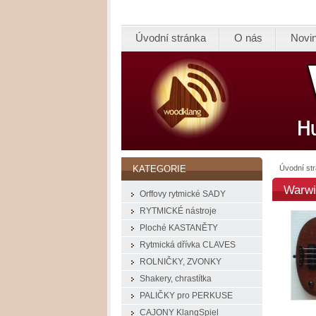
Úvodní stránka
O nás
Novi
Úvodní st
KATEGORIE
Warwi
Orffovy rytmické SADY
RYTMICKÉ nástroje
Ploché KASTANĚTY
Rytmická dřívka CLAVES
ROLNIČKY, ZVONKY
Shakery, chrastítka
PALIČKY pro PERKUSE
CAJONY KlangSpiel