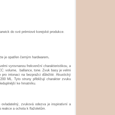
 Warwick do své prémiové korejské produkce.
ette je opatřen černým hardwarem
.
velmi vyrovnanou frekvenční charakteristikou, a
: volume, ballance, tone. Zvuk basy je velmi
 pro intonaci na bezpražci důležité. Akustický
00 ML. Tyto struny přibližují charakter zvuku
leduplnější ke hmatníku.
ovladatelný, zvuková odezva je inspirativní a
lá reakce a ochota k flažoletům.