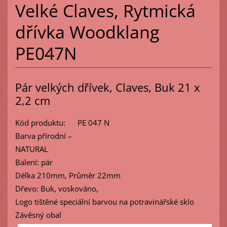
Velké Claves, Rytmická
dřívka Woodklang
PE047N
Pár velkých dřívek, Claves, Buk 21 x
2,2 cm
Kód produktu: PE 047 N
Barva přírodní –
NATURAL
Balení: pár
Délka 210mm, Průměr 22mm
Dřevo: Buk, voskováno,
Logo tištěné speciální barvou na potravinářské sklo
Závěsný obal