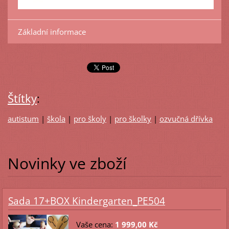
Základní informace
Štítky
:
autistum
|
škola
|
pro školy
|
pro školky
|
ozvučná dřívka
Novinky ve zboží
Sada 17+BOX Kindergarten_PE504
Vaše cena:
1 999,00 Kč