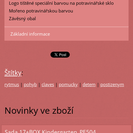
Logo tištěné speciální barvou na potravinářské sklo
Mořeno potravinářskou barvou
Závěsný obal
Základní informace
Štítky
:
rytmus
|
pohyb
|
claves
|
pomucky
|
detem
|
postizenym
Novinky ve zboží
Sada 17+BOX Kindergarten_PE504