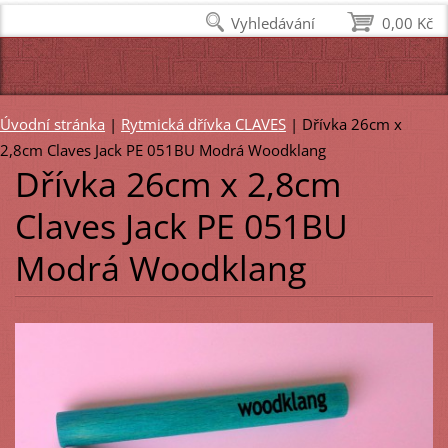
Vyhledávání
0,00 Kč
Úvodní stránka
|
Rytmická dřívka CLAVES
|
Dřívka 26cm x
2,8cm Claves Jack PE 051BU Modrá Woodklang
Dřívka 26cm x 2,8cm
Claves Jack PE 051BU
Modrá Woodklang