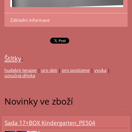
Základní informace
Štítky
:
hudebni terapie
|
pro deti
|
pro postizene
|
vyuka
|
ozvučná dřívka
Novinky ve zboží
Sada 17+BOX Kindergarten_PE504