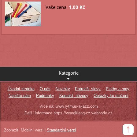
Vaše cena:
1,00 Kč
Kategorie
Úvodní stránka
O nás
Novinky
Patrneři, slevy
Platby a rady
Napište nám
Podmínky
Kontakt, návody
Obrázky ke stažení
Více na: www.rytmus-a-jazz.com
Další informace https://woodklang-cz.webnode.cz
Zobrazit:
Mobilní verzi
|
Standardní verzi