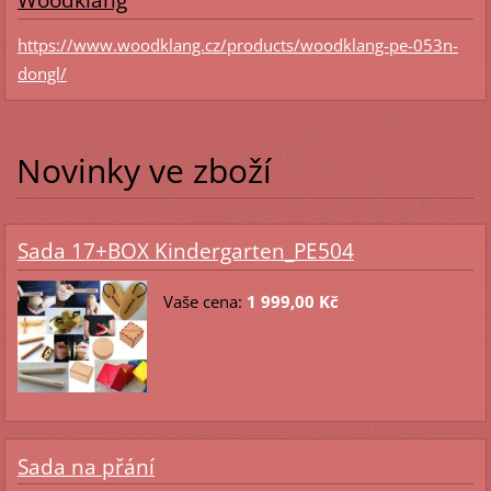
Woodklang
https://www.woodklang.cz/products/woodklang-pe-053n-
dongl/
Novinky ve zboží
Sada 17+BOX Kindergarten_PE504
Vaše cena:
1 999,00 Kč
Sada na přání