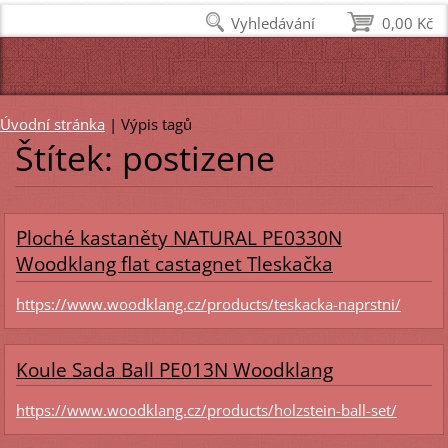
Vyhledávání
0,00 Kč
Úvodní stránka
|
Výpis tagů
Štítek: postizene
Ploché kastaněty NATURAL PE0330N
Woodklang flat castagnet Tleskačka
https://www.woodklang.cz/products/teskacka-naprstni/
Koule Sada Ball PE013N Woodklang
https://www.woodklang.cz/products/holzstein-ball-set/