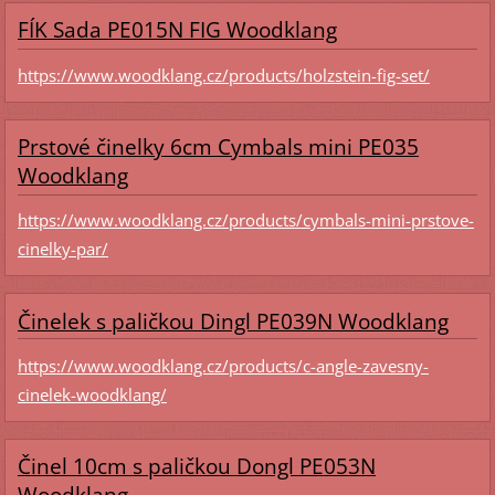
FÍK Sada PE015N FIG Woodklang
https://www.woodklang.cz/products/holzstein-fig-set/
Prstové činelky 6cm Cymbals mini PE035
Woodklang
https://www.woodklang.cz/products/cymbals-mini-prstove-
cinelky-par/
Činelek s paličkou Dingl PE039N Woodklang
https://www.woodklang.cz/products/c-angle-zavesny-
cinelek-woodklang/
Činel 10cm s paličkou Dongl PE053N