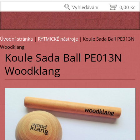
Vyhledávání
0,00 Kč
Úvodní stránka
|
RYTMICKÉ nástroje
|
Koule Sada Ball PE013N
Woodklang
Koule Sada Ball PE013N
Woodklang