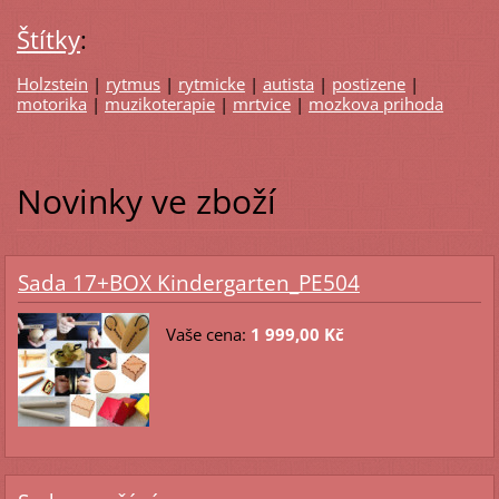
Štítky
:
Holzstein
|
rytmus
|
rytmicke
|
autista
|
postizene
|
motorika
|
muzikoterapie
|
mrtvice
|
mozkova prihoda
Novinky ve zboží
Sada 17+BOX Kindergarten_PE504
Vaše cena:
1 999,00 Kč