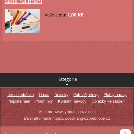
Sada na přání
Vaše cena:
1,00 Kč
Kategorie
Úvodní stránka
O nás
Novinky
Patrneři, slevy
Platby a rady
Napište nám
Podmínky
Kontakt, návody
Obrázky ke stažení
Více na: www.rytmus-a-jazz.com
Další informace https://woodklang-cz.webnode.cz