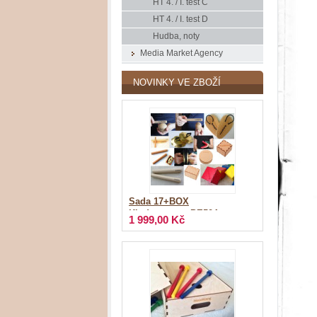
HT 4. / I. test C
HT 4. / I. test D
Hudba, noty
Media Market Agency
NOVINKY VE ZBOŽÍ
Sada 17+BOX
Kindergarten_PE504
1 999,00 Kč