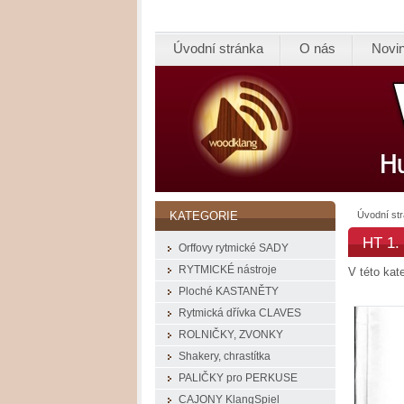
Úvodní stránka
O nás
Novi
Úvodní st
KATEGORIE
HT 1. 
Orffovy rytmické SADY
RYTMICKÉ nástroje
V této kat
Ploché KASTANĚTY
Rytmická dřívka CLAVES
ROLNIČKY, ZVONKY
Shakery, chrastítka
PALIČKY pro PERKUSE
CAJONY KlangSpiel