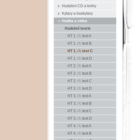
Hudební CD a knihy
Kytary a baskytary
Hudba a videa
Hudební teorie
HT 1. / I. test A
HT 1. / I. test B
HT 1. / I. test C
HT 1. / I. test D
HT 2. / I. test A
HT 2. / I. test B
HT 2. / I. test C
HT 2. / I. test D
HT 3. / I. test A
HT 3. / I. test B
HT 3. / I. test C
HT 3. / I. test D
HT 4. / I. test A
HT 4. / I. test B