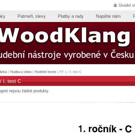
Úvodní s
nky
Patrneři, slevy
Platby a rady
Napište nám
ránka
|
Hudba a videa
|
Hudební teorie
|
HT 1. / I. test C
/ I. test C
egorii nejsou žádné produkty.