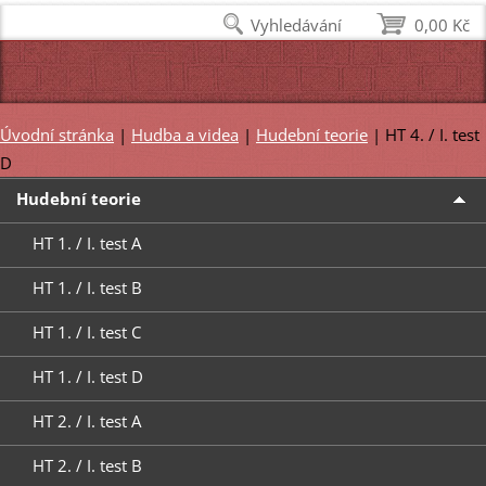
Vyhledávání
0,00 Kč
Úvodní stránka
|
Hudba a videa
|
Hudební teorie
|
HT 4. / I. test
D
Hudební teorie
HT 1. / I. test A
HT 1. / I. test B
HT 1. / I. test C
HT 1. / I. test D
HT 2. / I. test A
HT 2. / I. test B